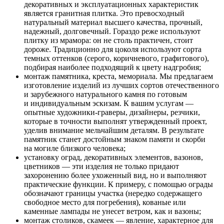
декоративных и эксплуатационных характеристик
является гранитная плитка. Это превосходный
натуральный материал высшего качества, прочный,
надежный, долговечный. Гораздо реже используют
плитку из мрамора: он не столь практичен, стоит
дороже. Традиционно для цоколя используют сорта
темных оттенков (серого, коричневого, графитового),
подбирая наиболее подходящий к цвету надгробия;
монтаж памятника, креста, мемориала. Мы предлагаем
изготовление изделий из лучших сортов отечественного
и зарубежного натурального камня по готовым
и индивидуальным эскизам. К вашим услугам —
опытные художники-граверы, дизайнеры, резчики,
которые в точности выполнят утвержденный проект,
уделив внимание мельчайшим деталям. В результате
памятник станет достойным знаком памяти и скорби
на могиле близкого человека;
установку оград, декоративных элементов, вазонов,
цветников — эти изделия не только придают
захоронению более ухоженный вид, но и выполняют
практические функции. К примеру, с помощью ограды
обозначают границы участка (нередко содержащего
свободное место для погребения), кованые или
каменные лампады не унесет ветром, как и вазоны;
монтаж столиков, скамеек — явление, характерное для